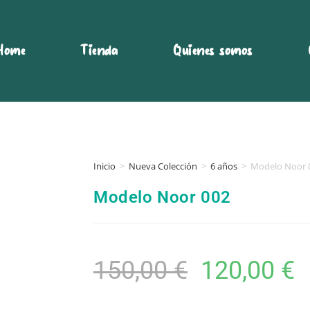
Home
Tienda
Quienes somos
Inicio
>
Nueva Colección
>
6 años
>
Modelo Noor 
Modelo Noor 002
150,00
€
120,00
€