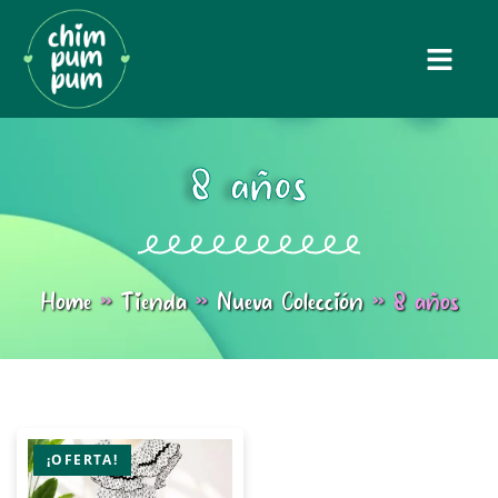
8 años
Home
»
Tienda
»
Nueva Colección
»
8 años
¡OFERTA!