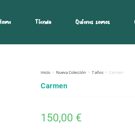
Home
Tienda
Quienes somos
Inicio
>
Nueva Colección
>
7 años
>
Carmen
Carmen
150,00
€