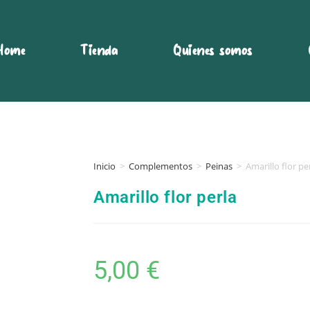
Home
Tienda
Quienes somos
Inicio
>
Complementos
>
Peinas
>
Amarillo flor pe
Amarillo flor perla
5,00
€